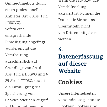
Wenn die SSL- bzw. TLS-
Online-Angebots durch
Verschlüsselung
einen professionellen
aktiviert ist, können die
Anbieter (Art. 6 Abs. 1 lit.
Daten, die Sie an uns
f DSGVO).
übermitteln, nicht
Sofern eine
von Dritten mitgelesen
entsprechende
werden.
Einwilligung abgefragt
wurde, erfolgt die
4.
Verarbeitung
Datenerfassung
ausschließlich auf
auf dieser
Grundlage von Art. 6
Website
Abs. 1 lit. a DSGVO und §
25 Abs. 1 TTDSG, soweit
Cookies
die Einwilligung die
Unsere Internetseiten
Speicherung von
verwenden so genannte
Cookies oder den Zugriff
„Cookies“. Cookies sind
auf Informationen im